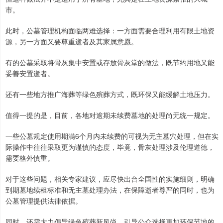
市。
此时，公墓管理机构面临两难选择：一方面需要合理利用有限土地资
源，另一方面又要尊重逝者及其家属意愿。
有的公墓采取将骨灰集中安置或存放骨灰堂的做法，既节约用地又能
妥善安置逝者。
还有一些地方推广海葬等绿色殡葬方式，既环保又能缓解土地压力。
值得一提的是，目前，各地对逾期未续费墓地的处理尚无统一规定。
一些公墓规定使用期满6个月内未续费的可视为无主墓穴处理，但在实
际操作中往往采取更为谨慎的态度，毕竟，骨灰处理涉及伦理道德，
需要格外慎重。
对于这些问题，相关专家建议，应尽快出台全国性的实施细则，明确
到期墓地续租标准和无主墓处理办法，在保障逝者尊严的同时，也为
公墓管理提供法律依据。
同时，还需大力倡导绿色殡葬新风尚，引导公众选择更加环保节地的