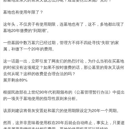
墓地也有使用年限了？
这年头，不仅房子有使用期限，连墓地也有了，这不，多地都出现了
墓地20年缴费的“到期潮”。
一些墓园中数万墓穴已经过期，管理方不得不四处寻找“失联”的家
属，补缴下一个20年的费用。
这一话题一出，立即引发了网友们的热烈讨论，为什么当初在买墓地
的时候没有这项规定？如果不按时缴费的话，那公墓里的骨灰又该何
去何从呢？这样的收费是合理合法的吗？
展开剩余89%
根据民政部在上世纪90年代初期颁布的《公墓管理暂行办法》中提出
的一项关于墓地使用的指导性原则来分析。
该原则建议将骨灰安置处和墓穴的使用期限设定为20年一个周期。
然而，这并非意味着使用权在20年后就会自动终止，事实上，只要逝
者亲属愿意继续支付相应费用，墓地的使用权是可以延续的。