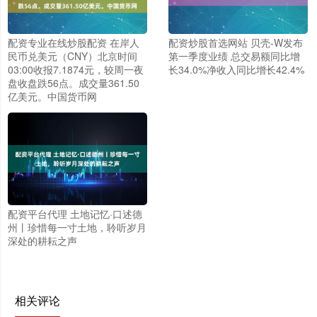
配资专业在线炒股配资 在岸人
配资炒股首选网站 贝壳-W发布
民币兑美元（CNY）北京时间
第一季度业绩 总交易额同比增
03:00收报7.1874元，较周一夜
长34.0%净收入同比增长42.4%
盘收盘跌56点。成交量361.50
亿美元。中国货币网
配资平台代理 土地记忆·口述德
州丨珍惜每一寸土地，聆听岁月
深处的耕耘之声
相关评论