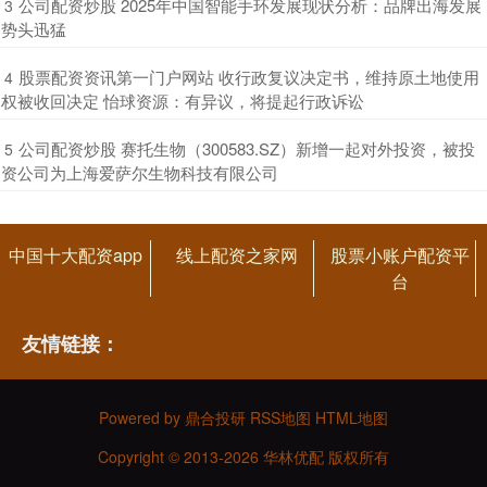
​公司配资炒股 2025年中国智能手环发展现状分析：品牌出海发展
3
势头迅猛
​股票配资资讯第一门户网站 收行政复议决定书，维持原土地使用
4
权被收回决定 怡球资源：有异议，将提起行政诉讼
​公司配资炒股 赛托生物（300583.SZ）新增一起对外投资，被投
5
资公司为上海爱萨尔生物科技有限公司
中国十大配资app
线上配资之家网
股票小账户配资平
台
友情链接：
Powered by
鼎合投研
RSS地图
HTML地图
Copyright
© 2013-2026 华林优配 版权所有