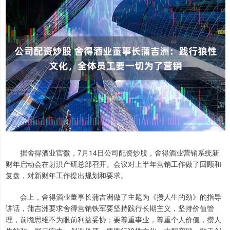
据舍得酒业官微，7月14日公司配资炒股，舍得酒业营销系统新
财年启动会在射洪产研总部召开。会议对上半年营销工作做了回顾和
复盘，对新财年工作提出规划和要求。
会上，舍得酒业董事长蒲吉洲做了主题为《攒人生的劲》的指导
讲话，蒲吉洲要求舍得营销铁军要坚持践行长期主义，坚持价值管
理，前瞻思维不为眼前利益妥协；要尊重事业，尊重个人价值，攒人