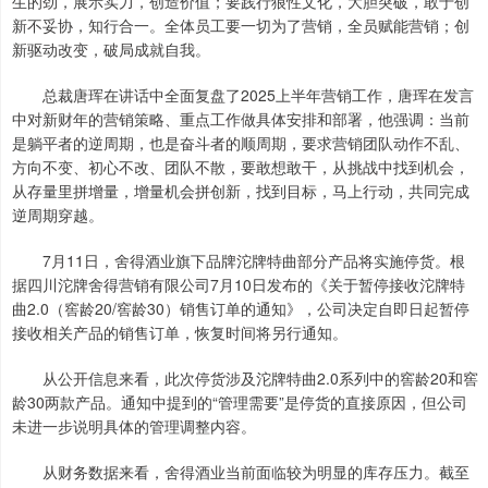
生的劲，展示实力，创造价值；要践行狼性文化，大胆突破，敢于创
新不妥协，知行合一。全体员工要一切为了营销，全员赋能营销；创
新驱动改变，破局成就自我。
总裁唐珲在讲话中全面复盘了2025上半年营销工作，唐珲在发言
中对新财年的营销策略、重点工作做具体安排和部署，他强调：当前
是躺平者的逆周期，也是奋斗者的顺周期，要求营销团队动作不乱、
方向不变、初心不改、团队不散，要敢想敢干，从挑战中找到机会，
从存量里拼增量，增量机会拼创新，找到目标，马上行动，共同完成
逆周期穿越。
7月11日，舍得酒业旗下品牌沱牌特曲部分产品将实施停货。根
据四川沱牌舍得营销有限公司7月10日发布的《关于暂停接收沱牌特
曲2.0（窖龄20/窖龄30）销售订单的通知》，公司决定自即日起暂停
接收相关产品的销售订单，恢复时间将另行通知。
从公开信息来看，此次停货涉及沱牌特曲2.0系列中的窖龄20和窖
龄30两款产品。通知中提到的“管理需要”是停货的直接原因，但公司
未进一步说明具体的管理调整内容。
从财务数据来看，舍得酒业当前面临较为明显的库存压力。截至