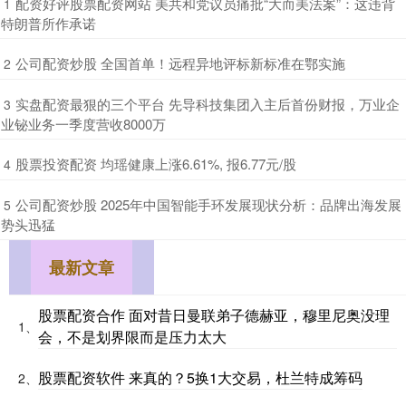
​配资好评股票配资网站 美共和党议员痛批“大而美法案”：这违背
1
特朗普所作承诺
​公司配资炒股 全国首单！​远程异地评标新标准在鄂实施
2
​实盘配资最狠的三个平台 先导科技集团入主后首份财报，万业企
3
业铋业务一季度营收8000万
​股票投资配资 均瑶健康上涨6.61%, 报6.77元/股
4
​公司配资炒股 2025年中国智能手环发展现状分析：品牌出海发展
5
势头迅猛
最新文章
股票配资合作 面对昔日曼联弟子德赫亚，穆里尼奥没理
1、
会，不是划界限而是压力太大
股票配资软件 来真的？5换1大交易，杜兰特成筹码
2、