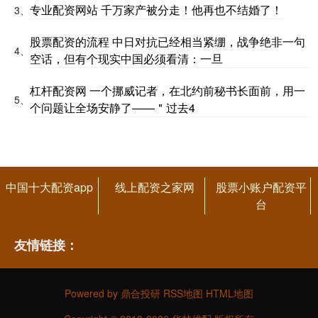
专业配资网站 千万家产被分走！他再也不结婚了！
3、
股票配资的流程 中日对抗已经相当紧绷，战争绝非一句
4、
空话，但有个现实中国必须看清：一旦
杠杆配资网 一个挪威记者，在北约前秘书长面前，用一
5、
个问题让全场安静了——＂过去4
中国十大配资app
线上配资之家网
股票小账户配资平
台
友情链接：
Powered by
鼎合投研
RSS地图
HTML地图